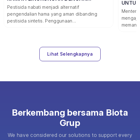
UNTUK
PESTISIDA NABATI
Pestisida nabati menjadi alternatif
Menteri 
pengendalian hama yang aman dibanding
mengaja
pestisida sintetis. Penggunaan…
memanfa
Lihat Selengkapnya
Berkembang bersama Biota
Grup
We have considered our solutions to support every